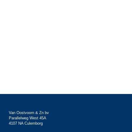
Van Oostvoorn & Zn bv
Parallelweg West 45A
4107 NA Culemborg