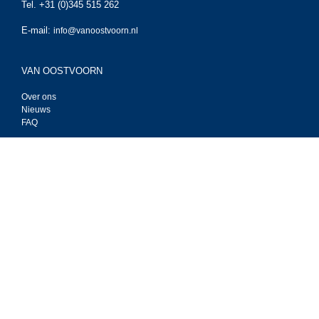
Tel. +31 (0)345 515 262
E-mail:
info@vanoostvoorn.nl
VAN OOSTVOORN
Over ons
Nieuws
FAQ
BESTEL ONLINE
Cable Workshop
Techflex
Tasker kabel
Tasker Live
SERVICE