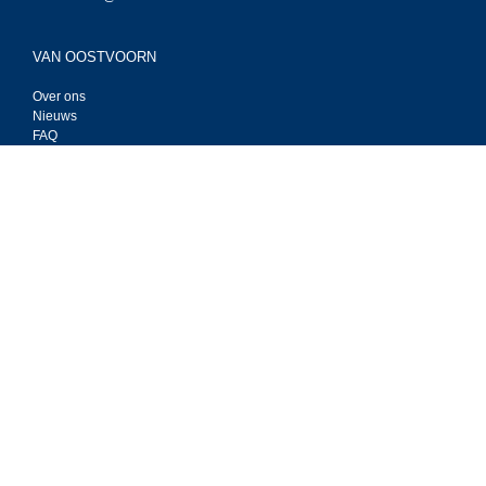
VAN OOSTVOORN
Over ons
Nieuws
FAQ
BESTEL ONLINE
Cable Workshop
Techflex
Tasker kabel
Tasker Live
SERVICE
Bestellen
Betalen