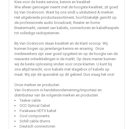
Kies voor de beste service, kennis en kwaliteit
Wie alleen genoegen neemt met de hoogste kwaliteit, zit goed
bij Van Oostvoorn. Want bij ons vindt u uitsluitend A-merken.
Het uitgebreide productassortiment, hoofdzakelijk gericht op
de professionele audio broadcast, theater en home
theatermarkt, varieert van kabels, connectoren en kabelhaspels
tot volledige racksystemen.
Bij Van Oostvoorn staan kwaliteit en de klant voorop. Wij
kunnen bogen op jarenlange kennis en ervaring. Onze
medewerkers zijn zeer goed opgeleid en op de hoogte van de
nieuwste ontwikkelingen in de markt. Op deze manier kunnen
wij de beste oplossing vinden voor onze klanten. U kunt bij
ons altijd terecht, voor kabels met stagebox of kabels op
maat. Wij zijn dé specialist op dit gebied. Dus vraag het ons!
Onze merken en producten
Van Oostvoorn is handelsonderneming/importeur en
distributeur van de volgende merken en producten:
Tasker cable
OCC Optical Cabel
Furakawa HDTV kabel
Cool components
Schill cable drums
Deutsch connectoren