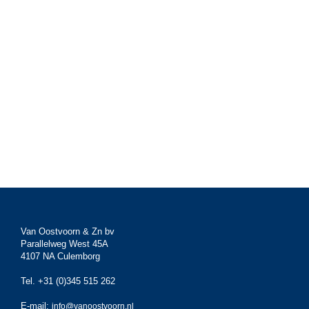
Van Oostvoorn & Zn bv
Parallelweg West 45A
4107 NA Culemborg
Tel. +31 (0)345 515 262
E-mail:
info@vanoostvoorn.nl