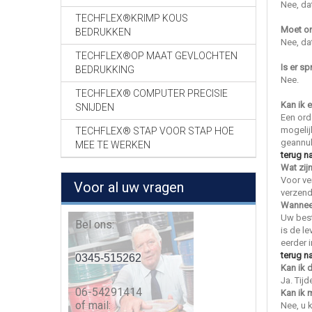
Nee, da
TECHFLEX®KRIMP KOUS
Moet on
BEDRUKKEN
Nee, da
TECHFLEX®OP MAAT GEVLOCHTEN
Is er s
BEDRUKKING
Nee.
TECHFLEX® COMPUTER PRECISIE
Kan ik 
SNIJDEN
Een ord
mogelij
TECHFLEX® STAP VOOR STAP HOE
geannul
MEE TE WERKEN
terug n
Wat zij
Voor ve
Voor al uw vragen
verzend
Wanneer
Uw best
Bel ons:
is de l
eerder 
terug n
0345-515262
Kan ik 
Ja. Tij
06-54291414
Kan ik 
of mail:
Nee, u 