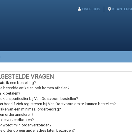
OVER ONS
KLANTENS
p
LGESTELDE VRAGEN
ats ik een bestelling?
de bestelde artikelen ook komen afhalen?
 ik betalen?
ok als particulier bij Van Oostvoorn bestellen?
s bedrijf zich registreren bij Van Oostvoorn om te kunnen bestellen?
prake van een minimaal orderbedrag?
een order annuleren?
n de verzendkosten?
 wordt mijn order verzonden?
de order op een ander adres laten bezorgen?