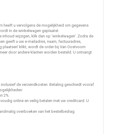
cherm heeft u vervolgens de mogelijkheid om gegevens
l wordt in de winkelwagen geplaatst.
 de inhoud wijzigen, klik dan op ‘winkelwagen’. Zodra de
tsen geeft u uw e-mailadres, naam, factuuradres,
plaatsen’ klikt, wordt de order bij Van Oostvoorn
et meer door andere klanten worden besteld. U ontvangt
, inclusief de verzendkosten. Betaling geschiedt vooraf
mogelijkheden:
an 2%.
nvoudig online en veilig betalen met uw creditcard. U
 handmatig overboeken van het bestelbedrag.