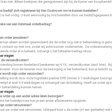
t kan niet. Alleen bedrijven die geregistreerd zijn bij de Kamer van Koophandel
s bedrijf zich registreren bij Van Oostvoorn om te kunnen bestellen?
t is niet nodig. U kunt eenvoudig bij ons bestellen door uw bedrijfsgegevens ti
prake van een minimaal orderbedrag?
een order annuleren?
er kan alleen worden geannuleerd als de order nog niet in behandeling is g
k contact op met ons, zodat wij actie kunnen ondernemen. De orderannulering
eerde order al is betaald, ontvangt u het betaalde bedrag retour.
aar vragen
n de verzendkosten?
rzending binnen Nederland berekenen wij € 15,- verzendkosten (excl. btw). Bij
kosten. Voor de tarieven voor de bezorging in het buitenland, kun je terecht 
 wordt mijn order verzonden?
elling wordt door onze logistieke partner DPD binnen 3-7 werkdagen bezorgd
evertijd al snel 5-9 werkdagen na ontvangst van de betaling. Heeft uw order sp
in behandeling kunnen nemen.
aar vragen
de order op een ander adres laten bezorgen?
dens het bestelproces kun je een ander afleveradres opgeven.
mijn order retourneren?
kunt uw order niet retourneren. Uiteraard kunt u de order (of een gedeelte) wel 