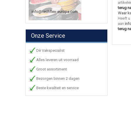
artikele
terug n
info@techflex-europa.com
Waar ka
Heeft u
aan
inf
terug n
Onze Service
Dè Vakspecialist
Alles leveren uit voorraad
Groot assortiment
Bezorgen binnen 2 dagen
Beste kwaliteit en service