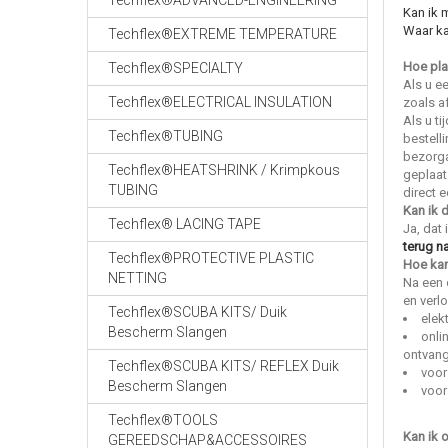
Techflex®ADVANCED-ENGINEERING
Kan ik 
Waar ka
Techflex®EXTREME TEMPERATURE
Hoe pla
Techflex®SPECIALTY
Als u e
Techflex®ELECTRICAL INSULATION
zoals af
Als u t
Techflex®TUBING
bestell
bezorga
Techflex®HEATSHRINK / Krimpkous
geplaat
TUBING
direct 
Kan ik 
Techflex® LACING TAPE
Ja, dat
terug n
Techflex®PROTECTIVE PLASTIC
Hoe kan
NETTING
Na een 
en verl
Techflex®SCUBA KITS/ Duik
elek
Bescherm Slangen
onli
ontvang
Techflex®SCUBA KITS/ REFLEX Duik
voor
Bescherm Slangen
voor
Techflex®TOOLS
Kan ik o
GEREEDSCHAP&ACCESSOIRES