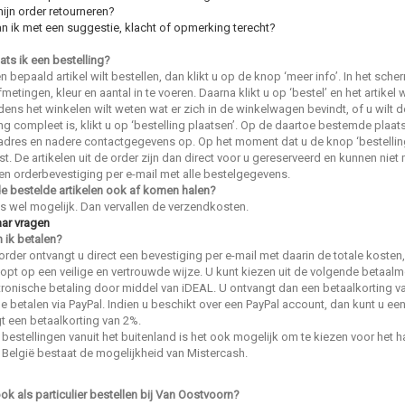
mijn order retourneren?
n ik met een suggestie, klacht of opmerking terecht?
ats ik een bestelling?
en bepaald artikel wilt bestellen, dan klikt u op de knop ‘meer info’. In het s
metingen, kleur en aantal in te voeren. Daarna klikt u op ‘bestel’ en het artike
ijdens het winkelen wilt weten wat er zich in de winkelwagen bevindt, of u wilt
ing compleet is, klikt u op ‘bestelling plaatsen’. Op de daartoe bestemde plaa
dres en nadere contactgegevens op. Op het moment dat u de knop ‘bestelling 
st. De artikelen uit de order zijn dan direct voor u gereserveerd en kunnen ni
een orderbevestiging per e-mail met alle bestelgegevens.
de bestelde artikelen ook af komen halen?
 is wel mogelijk. Dan vervallen de verzendkosten.
aar vragen
 ik betalen?
order ontvangt u direct een bevestiging per e-mail met daarin de totale kosten
oopt op een veilige en vertrouwde wijze. U kunt kiezen uit de volgende betaal
tronische betaling door middel van iDEAL. U ontvangt dan een betaalkorting v
ne betalen via PayPal. Indien u beschikt over een PayPal account, dan kunt u ee
t een betaalkorting van 2%.
 bestellingen vanuit het buitenland is het ook mogelijk om te kiezen voor het
 België bestaat de mogelijkheid van Mistercash.
ok als particulier bestellen bij Van Oostvoorn?