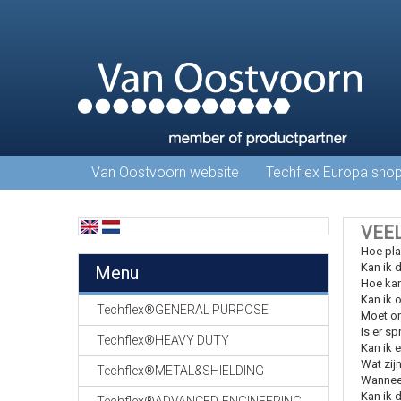
Van Oostvoorn website
Techflex Europa sho
VEE
Hoe pla
Kan ik 
Menu
Hoe kan
Kan ik o
Techflex®GENERAL PURPOSE
Moet on
Is er s
Techflex®HEAVY DUTY
Kan ik 
Wat zij
Techflex®METAL&SHIELDING
Wanneer
Kan ik 