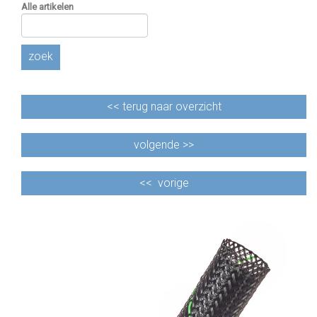
Alle artikelen
zoek
<<
terug naar overzicht
volgende >>
<<
vorige