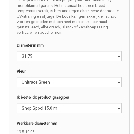
PT is gevlochten uit 10 mil polyethyleentereftalaat (PET)
monofilamentgarens. Het materiaal heeft een breed
temperatuurbereik, is bestand tegen chemische degradatie,
UV-straling en slijtage. De kous kan gemakkelijk en schoon
worden gesneden met een heet mes en zal, eenmaal
geïnstalleerd, elke draad-, slang- of kabeltoepassing
verfraaien en beschermen.
Diameter in mm
Kleur
Ik bestel dit product graag per
Werkbare diameter mm
19.5-19.05