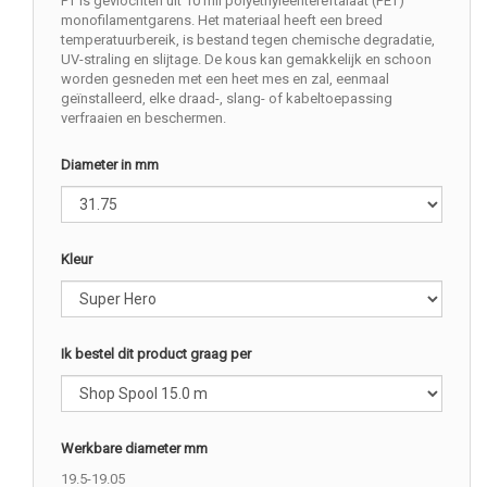
PT is gevlochten uit 10 mil polyethyleentereftalaat (PET)
monofilamentgarens. Het materiaal heeft een breed
temperatuurbereik, is bestand tegen chemische degradatie,
UV-straling en slijtage. De kous kan gemakkelijk en schoon
worden gesneden met een heet mes en zal, eenmaal
geïnstalleerd, elke draad-, slang- of kabeltoepassing
verfraaien en beschermen.
Diameter in mm
Kleur
Ik bestel dit product graag per
Werkbare diameter mm
19.5-19.05