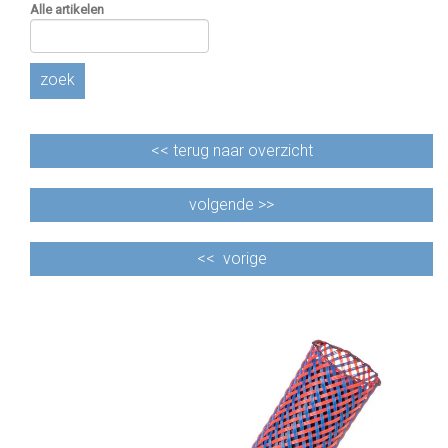
Alle artikelen
zoek
<<
terug naar overzicht
volgende >>
<<
vorige