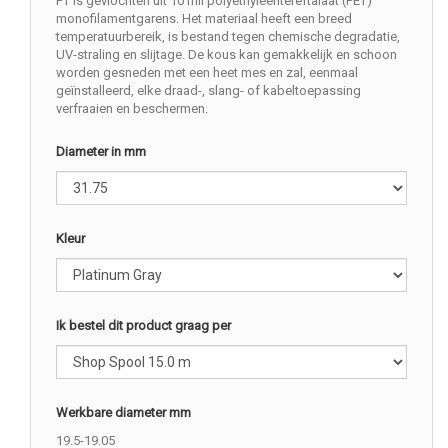
PT is gevlochten uit 10 mil polyethyleentereftalaat (PET)
monofilamentgarens. Het materiaal heeft een breed
temperatuurbereik, is bestand tegen chemische degradatie,
UV-straling en slijtage. De kous kan gemakkelijk en schoon
worden gesneden met een heet mes en zal, eenmaal
geïnstalleerd, elke draad-, slang- of kabeltoepassing
verfraaien en beschermen.
Diameter in mm
Kleur
Ik bestel dit product graag per
Werkbare diameter mm
19.5-19.05