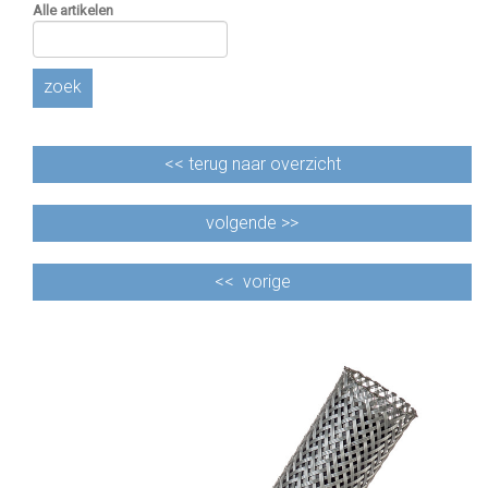
Alle artikelen
zoek
<<
terug naar overzicht
volgende >>
<<
vorige