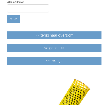
Alle artikelen
zoek
<<
terug naar overzicht
volgende >>
<<
vorige