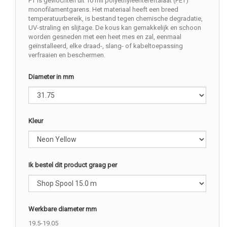
PT is gevlochten uit 10 mil polyethyleentereftalaat (PET)
monofilamentgarens. Het materiaal heeft een breed
temperatuurbereik, is bestand tegen chemische degradatie,
UV-straling en slijtage. De kous kan gemakkelijk en schoon
worden gesneden met een heet mes en zal, eenmaal
geïnstalleerd, elke draad-, slang- of kabeltoepassing
verfraaien en beschermen.
Diameter in mm
Kleur
Ik bestel dit product graag per
Werkbare diameter mm
19.5-19.05