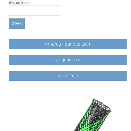
Alle artikelen
zoek
<<
terug naar overzicht
volgende >>
<<
vorige