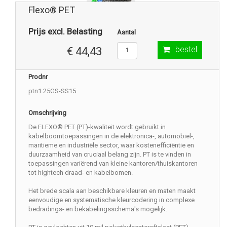
Flexo® PET
Prijs excl. Belasting
Aantal
bestel
€ 44,43
Prodnr
ptn1.25GS-SS15
Omschrijving
De FLEXO® PET (PT)-kwaliteit wordt gebruikt in
kabelboomtoepassingen in de elektronica-, automobiel-,
maritieme en industriële sector, waar kostenefficiëntie en
duurzaamheid van cruciaal belang zijn. PT is te vinden in
toepassingen variërend van kleine kantoren/thuiskantoren
tot hightech draad- en kabelbomen.
Het brede scala aan beschikbare kleuren en maten maakt
eenvoudige en systematische kleurcodering in complexe
bedradings- en bekabelingsschema's mogelijk.