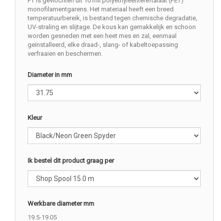
PT is gevlochten uit 10 mil polyethyleentereftalaat (PET)
monofilamentgarens. Het materiaal heeft een breed
temperatuurbereik, is bestand tegen chemische degradatie,
UV-straling en slijtage. De kous kan gemakkelijk en schoon
worden gesneden met een heet mes en zal, eenmaal
geïnstalleerd, elke draad-, slang- of kabeltoepassing
verfraaien en beschermen.
Diameter in mm
Kleur
Ik bestel dit product graag per
Werkbare diameter mm
19.5-19.05