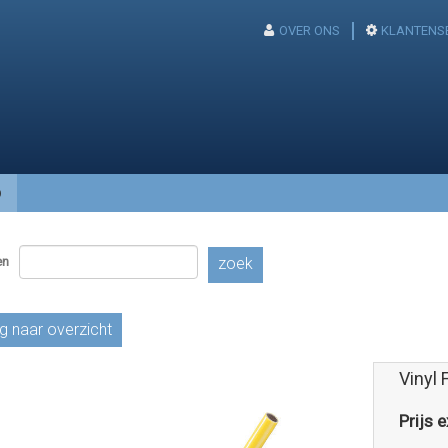
OVER ONS
KLANTENS
p
en
zoek
g naar overzicht
Vinyl 
Prijs e