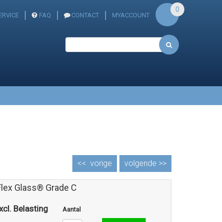
0
ERVICE
FAQ
CONTACT
MYACCOUNT
<<
vorige
volgende >>
Flex Glass® Grade C
xcl. Belasting
Aantal