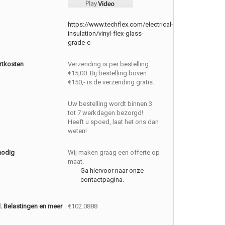
https://www.techflex.com/electrical-
insulation/vinyl-flex-glass-
grade-c
rtkosten
Verzending is per bestelling
€15,00. Bij bestelling boven
€150,- is de verzending gratis.
Uw bestelling wordt binnen 3
tot 7 werkdagen bezorgd!
Heeft u spoed, laat het ons dan
weten!
nodig
Wij maken graag een offerte op
maat.
Ga hiervoor naar onze
contactpagina.
cl. Belastingen en meer
€102.0888