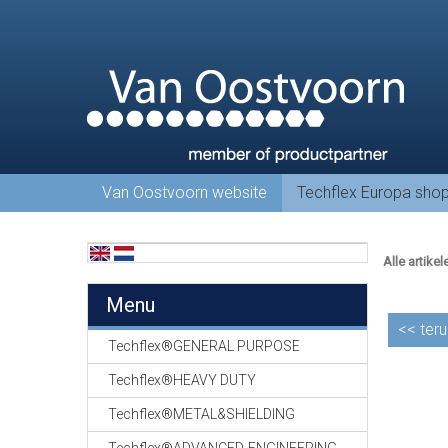
Van Oostvoorn website
Techflex Europa sho
Alle artikel
Menu
<<
teru
Techflex®GENERAL PURPOSE
Techflex®HEAVY DUTY
Techflex®METAL&SHIELDING