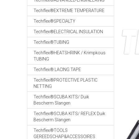
Techflex®ADVANCED-ENGINEERING
Techflex®EXTREME TEMPERATURE
Techflex®SPECIALTY
Techflex®ELECTRICAL INSULATION
Techflex®TUBING
Techflex®HEATSHRINK / Krimpkous
TUBING
Techflex® LACING TAPE
Techflex®PROTECTIVE PLASTIC
NETTING
Techflex®SCUBA KITS/ Duik
Bescherm Slangen
Techflex®SCUBA KITS/ REFLEX Duik
Bescherm Slangen
Techflex®TOOLS
GEREEDSCHAP&ACCESSOIRES