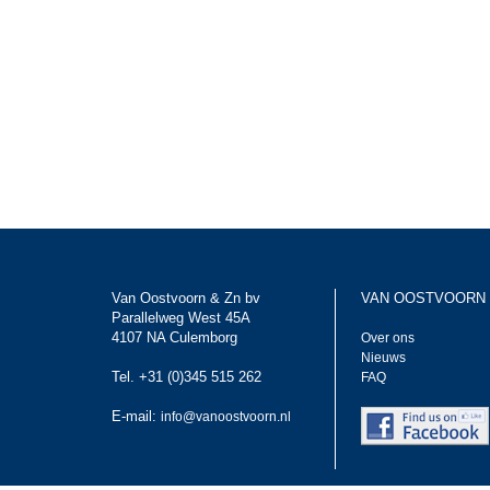
Van Oostvoorn & Zn bv
VAN OOSTVOORN
Parallelweg West 45A
4107 NA Culemborg
Over ons
Nieuws
Tel. +31 (0)345 515 262
FAQ
E-mail:
info@vanoostvoorn.nl