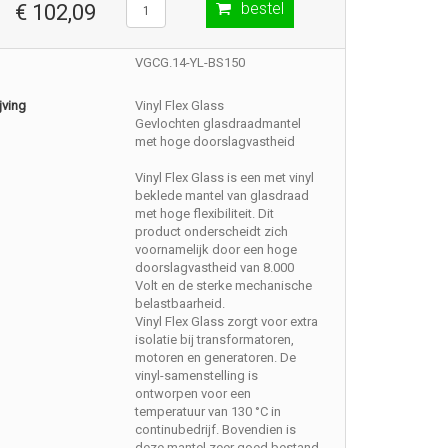
bestel
€ 102,09
VGCG.14-YL-BS150
jving
Vinyl Flex Glass
Gevlochten glasdraadmantel
met hoge doorslagvastheid
Vinyl Flex Glass is een met vinyl
beklede mantel van glasdraad
met hoge flexibiliteit. Dit
product onderscheidt zich
voornamelijk door een hoge
doorslagvastheid van 8.000
Volt en de sterke mechanische
belastbaarheid.
Vinyl Flex Glass zorgt voor extra
isolatie bij transformatoren,
motoren en generatoren. De
vinyl-samenstelling is
ontworpen voor een
temperatuur van 130 °C in
continubedrijf. Bovendien is
deze mantel zeer goed bestand