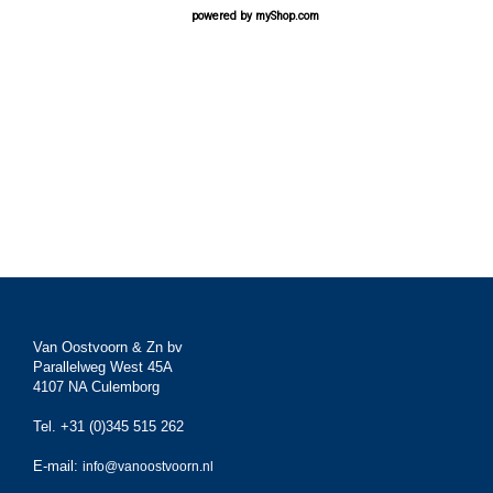
powered by
myShop.com
Van Oostvoorn & Zn bv
Parallelweg West 45A
4107 NA Culemborg
Tel. +31 (0)345 515 262
E-mail:
info@vanoostvoorn.nl