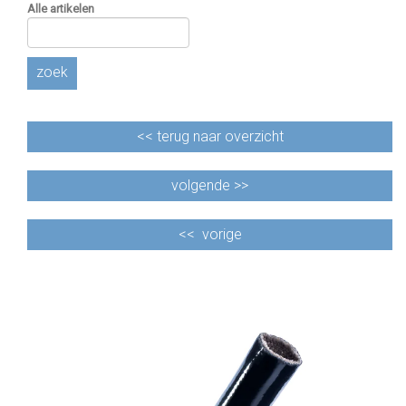
Alle artikelen
zoek
<<
terug naar overzicht
volgende >>
<<
vorige