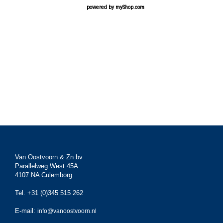
powered by
myShop.com
Van Oostvoorn & Zn bv
Parallelweg West 45A
4107 NA Culemborg
Tel. +31 (0)345 515 262
E-mail:
info@vanoostvoorn.nl