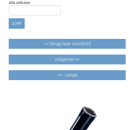
Alle artikelen
zoek
<<
terug naar overzicht
volgende >>
<<
vorige