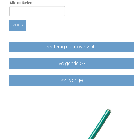
Alle artikelen
zoek
<<
terug naar overzicht
volgende >>
<<
vorige