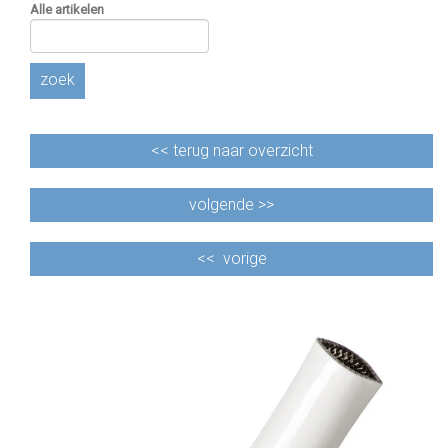
Alle artikelen
zoek
<<
terug naar overzicht
volgende >>
<<
vorige