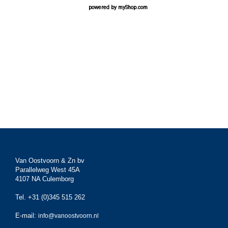
powered by
myShop.com
Van Oostvoorn & Zn bv
Parallelweg West 45A
4107 NA Culemborg
Tel. +31 (0)345 515 262
E-mail:
info@vanoostvoorn.nl