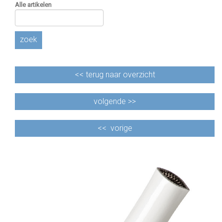
Alle artikelen
zoek
<<
terug naar overzicht
volgende >>
<<
vorige