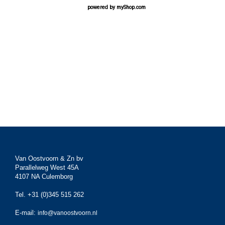
powered by
myShop.com
Van Oostvoorn & Zn bv
Parallelweg West 45A
4107 NA Culemborg
Tel. +31 (0)345 515 262
E-mail:
info@vanoostvoorn.nl