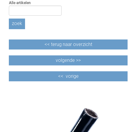
Alle artikelen
zoek
<<
terug naar overzicht
volgende >>
<<
vorige