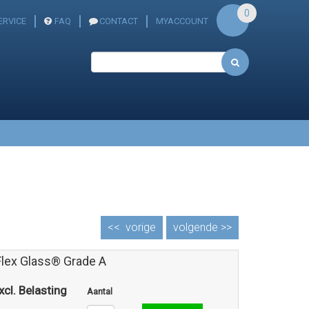
0
ERVICE
FAQ
CONTACT
MYACCOUNT
<<
vorige
volgende >>
Flex Glass® Grade A
xcl. Belasting
Aantal