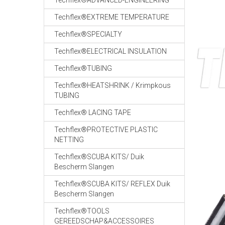
Techflex®ADVANCED-ENGINEERING
Techflex®EXTREME TEMPERATURE
Techflex®SPECIALTY
Techflex®ELECTRICAL INSULATION
Techflex®TUBING
Techflex®HEATSHRINK / Krimpkous
TUBING
Techflex® LACING TAPE
Techflex®PROTECTIVE PLASTIC
NETTING
Techflex®SCUBA KITS/ Duik
Bescherm Slangen
Techflex®SCUBA KITS/ REFLEX Duik
Bescherm Slangen
Techflex®TOOLS
GEREEDSCHAP&ACCESSOIRES