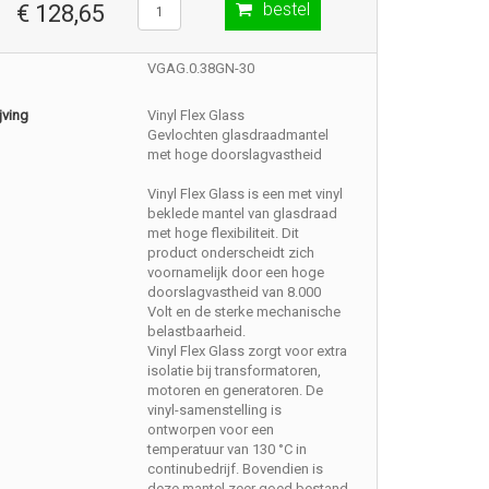
bestel
€ 128,65
VGAG.0.38GN-30
jving
Vinyl Flex Glass
Gevlochten glasdraadmantel
met hoge doorslagvastheid
Vinyl Flex Glass is een met vinyl
beklede mantel van glasdraad
met hoge flexibiliteit. Dit
product onderscheidt zich
voornamelijk door een hoge
doorslagvastheid van 8.000
Volt en de sterke mechanische
belastbaarheid.
Vinyl Flex Glass zorgt voor extra
isolatie bij transformatoren,
motoren en generatoren. De
vinyl-samenstelling is
ontworpen voor een
temperatuur van 130 °C in
continubedrijf. Bovendien is
deze mantel zeer goed bestand