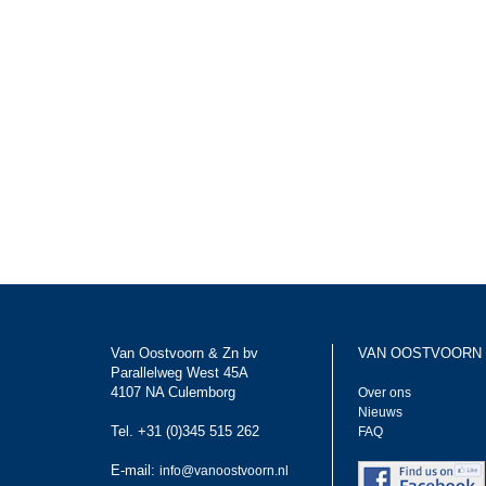
Van Oostvoorn & Zn bv
VAN OOSTVOORN
Parallelweg West 45A
4107 NA Culemborg
Over ons
Nieuws
Tel. +31 (0)345 515 262
FAQ
E-mail:
info@vanoostvoorn.nl