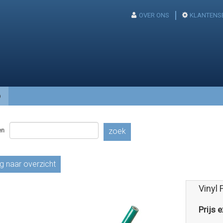
OVER ONS
KLANTENS
p
en
zoek
g naar overzicht
Vinyl 
Prijs e