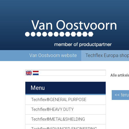
Van Oostvoorn website
Techflex Europa sho
Alle artikel
Menu
<<
teru
Techflex®GENERAL PURPOSE
Techflex®HEAVY DUTY
Techflex®METAL&SHIELDING