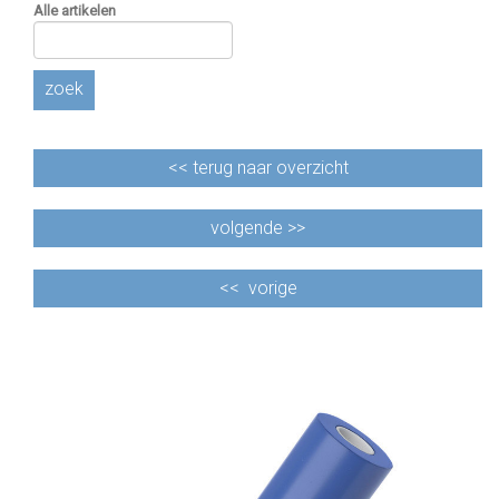
Alle artikelen
zoek
<<
terug naar overzicht
volgende >>
<<
vorige