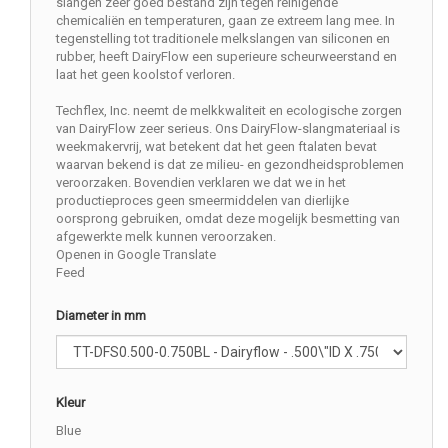
slangen zeer goed bestand zijn tegen reinigende
chemicaliën en temperaturen, gaan ze extreem lang mee. In
tegenstelling tot traditionele melkslangen van siliconen en
rubber, heeft DairyFlow een superieure scheurweerstand en
laat het geen koolstof verloren.
Techflex, Inc. neemt de melkkwaliteit en ecologische zorgen
van DairyFlow zeer serieus. Ons DairyFlow-slangmateriaal is
weekmakervrij, wat betekent dat het geen ftalaten bevat
waarvan bekend is dat ze milieu- en gezondheidsproblemen
veroorzaken. Bovendien verklaren we dat we in het
productieproces geen smeermiddelen van dierlijke
oorsprong gebruiken, omdat deze mogelijk besmetting van
afgewerkte melk kunnen veroorzaken.
Openen in Google Translate
Feed
Diameter in mm
Kleur
Blue