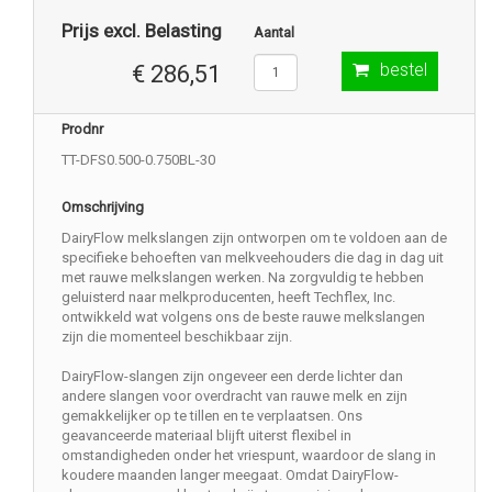
Prijs excl. Belasting
Aantal
bestel
€ 286,51
Prodnr
TT-DFS0.500-0.750BL-30
Omschrijving
DairyFlow melkslangen zijn ontworpen om te voldoen aan de
specifieke behoeften van melkveehouders die dag in dag uit
met rauwe melkslangen werken. Na zorgvuldig te hebben
geluisterd naar melkproducenten, heeft Techflex, Inc.
ontwikkeld wat volgens ons de beste rauwe melkslangen
zijn die momenteel beschikbaar zijn.
DairyFlow-slangen zijn ongeveer een derde lichter dan
andere slangen voor overdracht van rauwe melk en zijn
gemakkelijker op te tillen en te verplaatsen. Ons
geavanceerde materiaal blijft uiterst flexibel in
omstandigheden onder het vriespunt, waardoor de slang in
koudere maanden langer meegaat. Omdat DairyFlow-