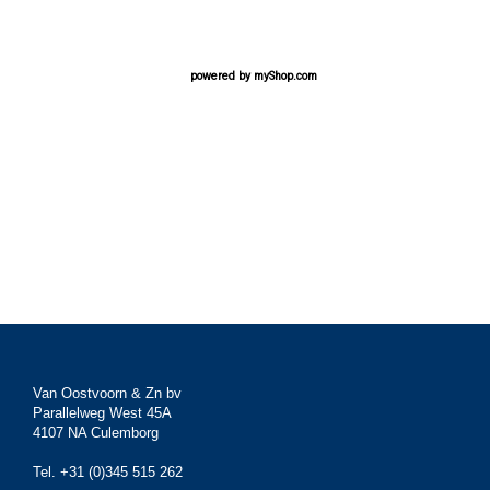
powered by
myShop.com
Van Oostvoorn & Zn bv
Parallelweg West 45A
4107 NA Culemborg
Tel. +31 (0)345 515 262