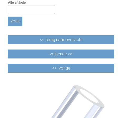
Alle artikelen
zoek
<<
terug naar overzicht
volgende >>
<<
vorige