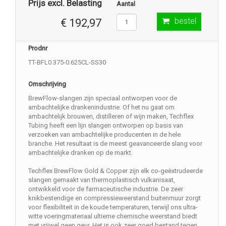
Prijs excl. Belasting
Aantal
bestel
€ 192,97
Prodnr
TT-BFL0.375-0.625CL-SS30
Omschrijving
BrewFlow-slangen zijn speciaal ontworpen voor de
ambachtelijke drankenindustrie. Of het nu gaat om
ambachtelijk brouwen, distilleren of wijn maken, Techflex
Tubing heeft een lijn slangen ontworpen op basis van
verzoeken van ambachtelijke producenten in de hele
branche. Het resultaat is de meest geavanceerde slang voor
ambachtelijke dranken op de markt.
Techflex BrewFlow Gold & Copper zijn elk co-geëxtrudeerde
slangen gemaakt van thermoplastisch vulkanisaat,
ontwikkeld voor de farmaceutische industrie. De zeer
knikbestendige en compressieweerstand buitenmuur zorgt
voor flexibiliteit in de koude temperaturen, terwijl ons ultra-
witte voeringmateriaal ultieme chemische weerstand biedt
met vrijwel geen geur. Het is ook zeer goed bestand tegen