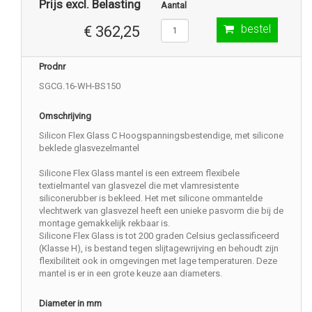
Prijs excl. Belasting
Aantal
bestel
€ 362,25
Prodnr
SGCG.16-WH-BS150
Omschrijving
Silicon Flex Glass C Hoogspanningsbestendige, met silicone
beklede glasvezelmantel
Silicone Flex Glass mantel is een extreem flexibele
textielmantel van glasvezel die met vlamresistente
siliconerubber is bekleed. Het met silicone ommantelde
vlechtwerk van glasvezel heeft een unieke pasvorm die bij de
montage gemakkelijk rekbaar is.
Silicone Flex Glass is tot 200 graden Celsius geclassificeerd
(Klasse H), is bestand tegen slijtagewrijving en behoudt zijn
flexibiliteit ook in omgevingen met lage temperaturen. Deze
mantel is er in een grote keuze aan diameters.
Diameter in mm