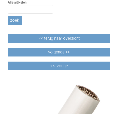
Alle artikelen
zoek
<<
terug naar overzicht
volgende >>
<<
vorige