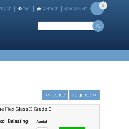
0
ERVICE
FAQ
CONTACT
MYACCOUNT
<<
vorige
volgende >>
one Flex Glass® Grade C
xcl. Belasting
Aantal