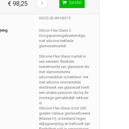
bestel
€ 98,25
SGCG.02-WH-BS15
jving
Silicon Flex Glass C
Hoogspanningsbestendige,
met silicone beklede
glasvezelmantel
Silicone Flex Glass mantel is
een extreem flexibele
textielmantel van glasvezel die
met vlamresistente
siliconerubber is bekleed. Het
met silicone ommantelde
vlechtwerk van glasvezel heeft
een unieke pasvorm die bij de
montage gemakkelijk rekbaar
is.
Silicone Flex Glass is tot 200
graden Celsius geclassificeerd
(Klasse H), is bestand tegen
slijtagewrijving en behoudt zijn
flexibiliteit ook in omgevingen