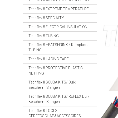
Techflex®ADVANCED-ENGINEERING
Techflex®EXTREME TEMPERATURE
Techflex®SPECIALTY
Techflex®ELECTRICAL INSULATION
Techflex®TUBING
Techflex®HEATSHRINK / Krimpkous
TUBING
Techflex® LACING TAPE
Techflex®PROTECTIVE PLASTIC
NETTING
Techflex®SCUBA KITS/ Duik
Bescherm Slangen
Techflex®SCUBA KITS/ REFLEX Duik
Bescherm Slangen
Techflex®TOOLS
GEREEDSCHAP&ACCESSOIRES