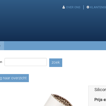
OVER ONS
KLANTENS
p
en
zoek
g naar overzicht
Silic
Prijs e