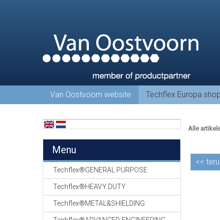
Van Oostvoorn website
Techflex Europa sho
Alle artikel
Menu
<<
teru
Techflex®GENERAL PURPOSE
Techflex®HEAVY DUTY
Techflex®METAL&SHIELDING