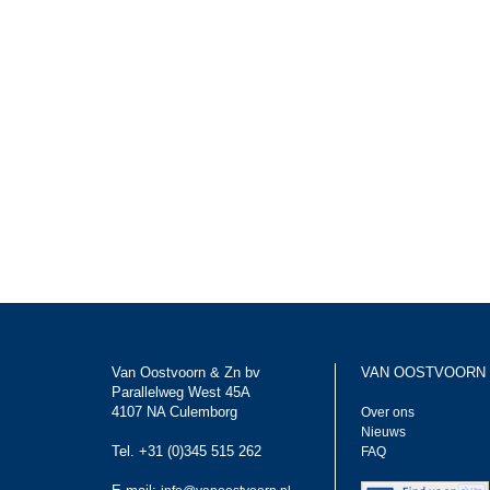
Van Oostvoorn & Zn bv
VAN OOSTVOORN
Parallelweg West 45A
4107 NA Culemborg
Over ons
Nieuws
Tel. +31 (0)345 515 262
FAQ