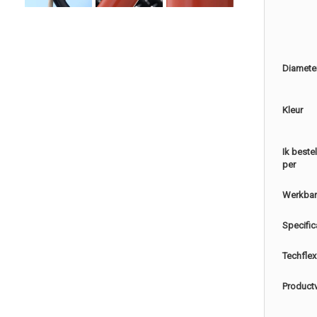
Diamete
Kleur
Ik beste
per
Werkbar
Specific
Techflex
Product