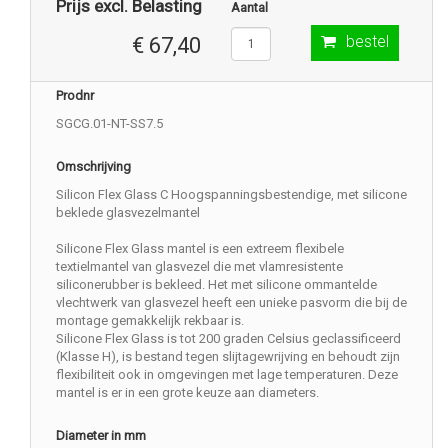
Prijs excl. Belasting
Aantal
bestel
€ 67,40
Prodnr
SGCG.01-NT-SS7.5
Omschrijving
Silicon Flex Glass C Hoogspanningsbestendige, met silicone
beklede glasvezelmantel
Silicone Flex Glass mantel is een extreem flexibele
textielmantel van glasvezel die met vlamresistente
siliconerubber is bekleed. Het met silicone ommantelde
vlechtwerk van glasvezel heeft een unieke pasvorm die bij de
montage gemakkelijk rekbaar is.
Silicone Flex Glass is tot 200 graden Celsius geclassificeerd
(Klasse H), is bestand tegen slijtagewrijving en behoudt zijn
flexibiliteit ook in omgevingen met lage temperaturen. Deze
mantel is er in een grote keuze aan diameters.
Diameter in mm