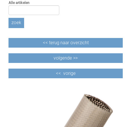
Alle artikelen
zoek
<<
terug naar overzicht
volgende >>
<<
vorige