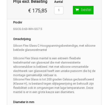
Prijs excl. Belasting
Aantal
bestel
€ 175,85
Prodnr
SGCG.0.63-WH-SS7.5
Omschrijving
Silicon Flex Glass C Hoogspanningsbestendige, met silicone
beklede glasvezelmantel
Silicone Flex Glass mantel is een extreem flexibele
textielmantel van glasvezel die met vlamresistente
siliconerubber is bekleed. Het met silicone ommantelde
vlechtwerk van glasvezel heeft een unieke pasvorm die bij de
montage gemakkelijk rekbaar is.
Silicone Flex Glass is tot 200 graden Celsius geclassificeerd
(Klasse H), is bestand tegen slijtagewrijving en behoudt zijn
flexibiliteit ook in omgevingen met lage temperaturen. Deze
mantel is er in een grote keuze aan diameters.
Diameter in mm