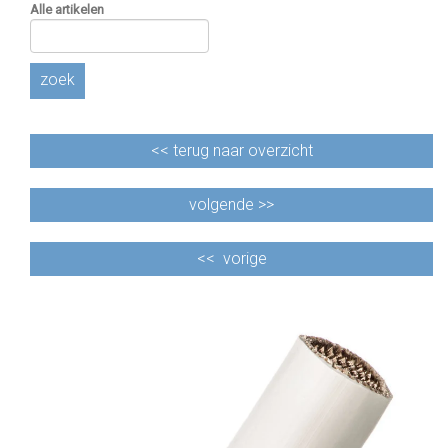
Alle artikelen
zoek
<<
terug naar overzicht
volgende >>
<<
vorige