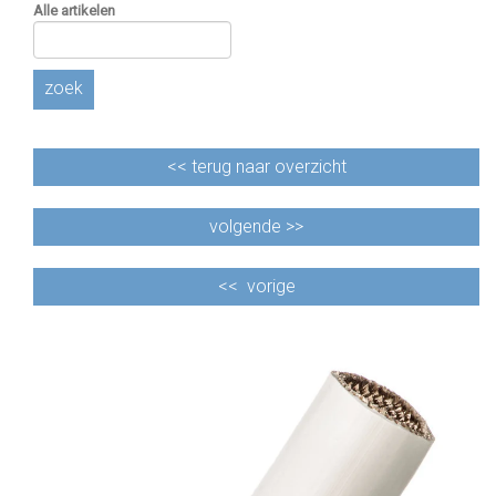
Alle artikelen
zoek
<<
terug naar overzicht
volgende >>
<<
vorige