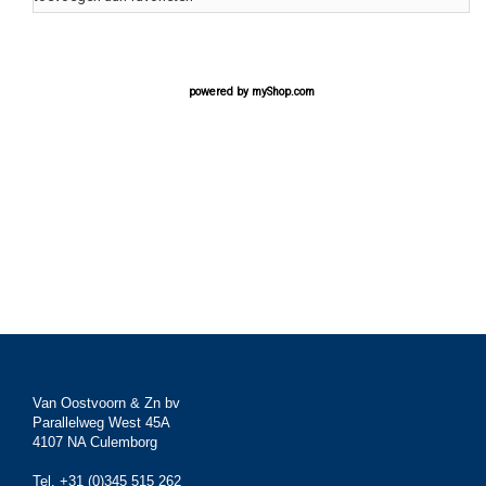
powered by
myShop.com
Van Oostvoorn & Zn bv
Parallelweg West 45A
4107 NA Culemborg
Tel. +31 (0)345 515 262