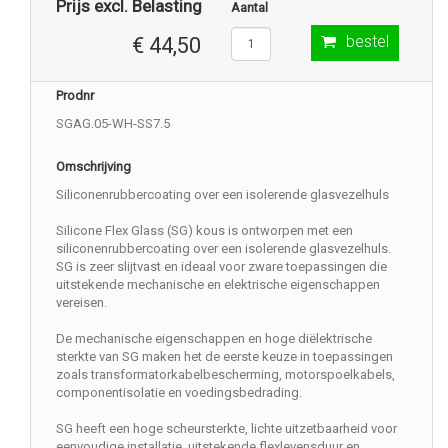
Prijs excl. Belasting
Aantal
bestel
€ 44,50
Prodnr
SGAG.05-WH-SS7.5
Omschrijving
Siliconenrubbercoating over een isolerende glasvezelhuls
Silicone Flex Glass (SG) kous is ontworpen met een
siliconenrubbercoating over een isolerende glasvezelhuls.
SG is zeer slijtvast en ideaal voor zware toepassingen die
uitstekende mechanische en elektrische eigenschappen
vereisen.
De mechanische eigenschappen en hoge diëlektrische
sterkte van SG maken het de eerste keuze in toepassingen
zoals transformatorkabelbescherming, motorspoelkabels,
componentisolatie en voedingsbedrading.
SG heeft een hoge scheursterkte, lichte uitzetbaarheid voor
eenvoudige installatie, uitstekende flexlevensduur en