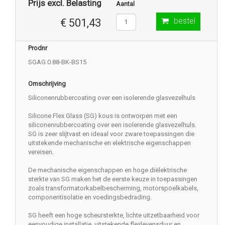
Prijs excl. Belasting
Aantal
bestel
€ 501,43
Prodnr
SGAG.0.88-BK-BS15
Omschrijving
Siliconenrubbercoating over een isolerende glasvezelhuls
Silicone Flex Glass (SG) kous is ontworpen met een
siliconenrubbercoating over een isolerende glasvezelhuls.
SG is zeer slijtvast en ideaal voor zware toepassingen die
uitstekende mechanische en elektrische eigenschappen
vereisen.
De mechanische eigenschappen en hoge diëlektrische
sterkte van SG maken het de eerste keuze in toepassingen
zoals transformatorkabelbescherming, motorspoelkabels,
componentisolatie en voedingsbedrading.
SG heeft een hoge scheursterkte, lichte uitzetbaarheid voor
eenvoudige installatie, uitstekende flexlevensduur en