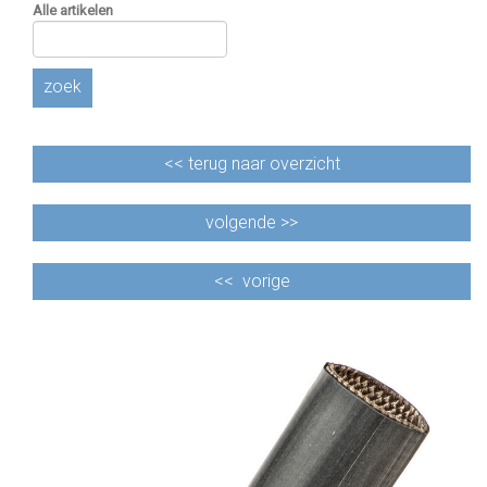
Alle artikelen
zoek
<<
terug naar overzicht
volgende >>
<<
vorige