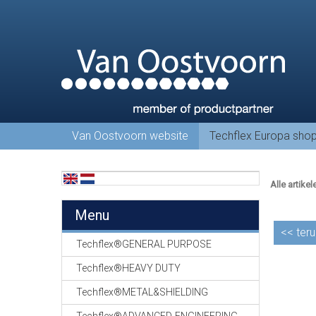
Van Oostvoorn website
Techflex Europa sho
Alle artikel
Menu
<<
teru
Techflex®GENERAL PURPOSE
Techflex®HEAVY DUTY
Techflex®METAL&SHIELDING