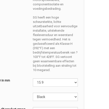
componentisolatie en
voedingsbedrading.
SG heeft een hoge
scheursterkte, lichte
uitzetbaarheid voor eenvoudige
installatie, uitstekende
flexlevensduur en weerstand
tegen vermoeidheid. Het is
geclassificeerd als Klasse H
(392°F) met een
bedrijfstemperatuurbereik van ?
103°F tot 428°F. SG vertoont
geen waarneembare effecten
bij blootstelling aan straling tot
10 megarad.
r in mm