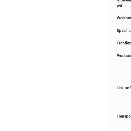
Ik beste
per
Werkbar
Specific
Techflex
Product
Link pdf
Transpo