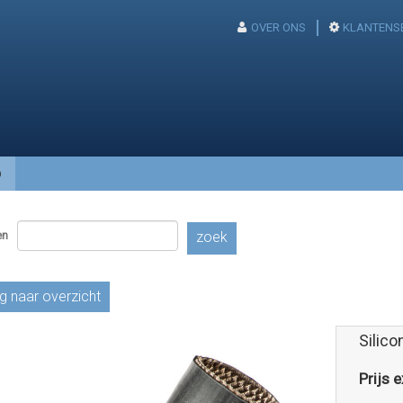
OVER ONS
KLANTENS
p
en
zoek
g naar overzicht
Silico
Prijs e