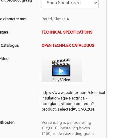
l dit product graag
e diameter mm
Rated/Klasse A
aties
TECHNICAL SPECIFICATIONS
 Catalogus
OPEN TECHFLEX CATALOGUS
video
https://www.techflex.com/electrical-
insulation/sga-electrrical-
fiberglass-silicone-coated-a?
product_selected=SGAG.20NT
rtkosten
Verzending is per bestelling
€15,00. Bij bestelling boven
€150,- is de verzending gratis.