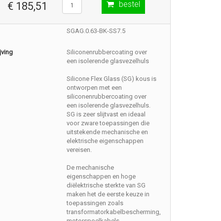
bestel
€ 185,51
SGAG.0.63-BK-SS7.5
jving
Siliconenrubbercoating over
een isolerende glasvezelhuls
Silicone Flex Glass (SG) kous is
ontworpen met een
siliconenrubbercoating over
een isolerende glasvezelhuls.
SG is zeer slijtvast en ideaal
voor zware toepassingen die
uitstekende mechanische en
elektrische eigenschappen
vereisen.
De mechanische
eigenschappen en hoge
diëlektrische sterkte van SG
maken het de eerste keuze in
toepassingen zoals
transformatorkabelbescherming,
motorspoelkabels,