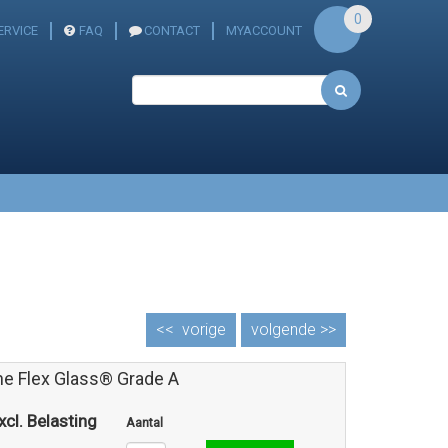
0
ERVICE
FAQ
CONTACT
MYACCOUNT
<<
vorige
volgende >>
ne Flex Glass® Grade A
xcl. Belasting
Aantal