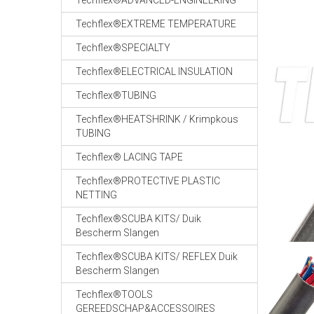
Techflex®ADVANCED-ENGINEERING
Techflex®EXTREME TEMPERATURE
Techflex®SPECIALTY
Techflex®ELECTRICAL INSULATION
Techflex®TUBING
Techflex®HEATSHRINK / Krimpkous
TUBING
Techflex® LACING TAPE
Techflex®PROTECTIVE PLASTIC
NETTING
Techflex®SCUBA KITS/ Duik
Bescherm Slangen
Techflex®SCUBA KITS/ REFLEX Duik
Bescherm Slangen
Techflex®TOOLS
GEREEDSCHAP&ACCESSOIRES