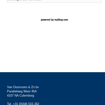
powered by
myShop.com
Van Oostvoorn & Zn bv
Parallelweg West 45A
4107 NA Culemborg
Tel. +31 (0)345 515 262