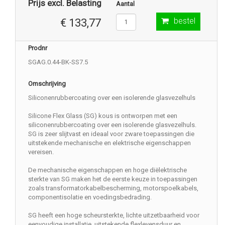
Prijs excl. Belasting
Aantal
bestel
€ 133,77
Prodnr
SGAG.0.44-BK-SS7.5
Omschrijving
Siliconenrubbercoating over een isolerende glasvezelhuls
Silicone Flex Glass (SG) kous is ontworpen met een
siliconenrubbercoating over een isolerende glasvezelhuls.
SG is zeer slijtvast en ideaal voor zware toepassingen die
uitstekende mechanische en elektrische eigenschappen
vereisen.
De mechanische eigenschappen en hoge diëlektrische
sterkte van SG maken het de eerste keuze in toepassingen
zoals transformatorkabelbescherming, motorspoelkabels,
componentisolatie en voedingsbedrading.
SG heeft een hoge scheursterkte, lichte uitzetbaarheid voor
eenvoudige installatie, uitstekende flexlevensduur en