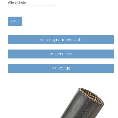
Alle artikelen
zoek
<<
terug naar overzicht
volgende >>
<<
vorige