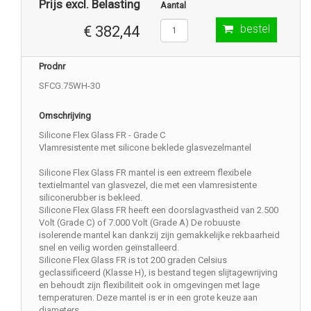
Prijs excl. Belasting
Aantal
bestel
€ 382,44
Prodnr
SFCG.75WH-30
Omschrijving
Silicone Flex Glass FR - Grade C
Vlamresistente met silicone beklede glasvezelmantel
Silicone Flex Glass FR mantel is een extreem flexibele
textielmantel van glasvezel, die met een vlamresistente
siliconerubber is bekleed.
Silicone Flex Glass FR heeft een doorslagvastheid van 2.500
Volt (Grade C) of 7.000 Volt (Grade A) De robuuste
isolerende mantel kan dankzij zijn gemakkelijke rekbaarheid
snel en veilig worden geïnstalleerd.
Silicone Flex Glass FR is tot 200 graden Celsius
geclassificeerd (Klasse H), is bestand tegen slijtagewrijving
en behoudt zijn flexibiliteit ook in omgevingen met lage
temperaturen. Deze mantel is er in een grote keuze aan
diameters.