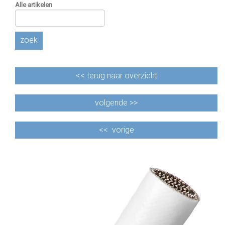
Alle artikelen
zoek
<<
terug naar overzicht
volgende >>
<<
vorige