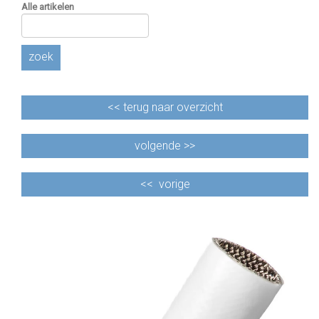
Alle artikelen
zoek
<<
terug naar overzicht
volgende >>
<<
vorige