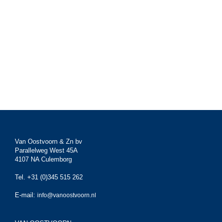
Van Oostvoorn & Zn bv
Parallelweg West 45A
4107 NA Culemborg
Tel. +31 (0)345 515 262
E-mail:
info@vanoostvoorn.nl