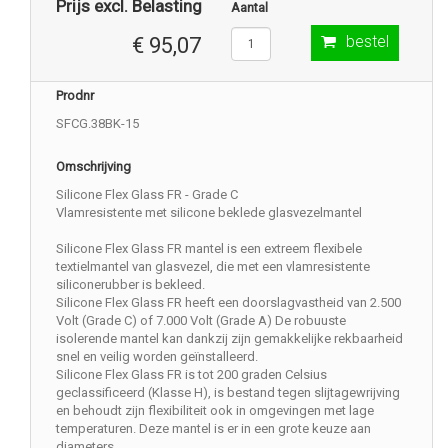
Prijs excl. Belasting
Aantal
bestel
€ 95,07
Prodnr
SFCG.38BK-15
Omschrijving
Silicone Flex Glass FR - Grade C
Vlamresistente met silicone beklede glasvezelmantel
Silicone Flex Glass FR mantel is een extreem flexibele
textielmantel van glasvezel, die met een vlamresistente
siliconerubber is bekleed.
Silicone Flex Glass FR heeft een doorslagvastheid van 2.500
Volt (Grade C) of 7.000 Volt (Grade A) De robuuste
isolerende mantel kan dankzij zijn gemakkelijke rekbaarheid
snel en veilig worden geïnstalleerd.
Silicone Flex Glass FR is tot 200 graden Celsius
geclassificeerd (Klasse H), is bestand tegen slijtagewrijving
en behoudt zijn flexibiliteit ook in omgevingen met lage
temperaturen. Deze mantel is er in een grote keuze aan
diameters.