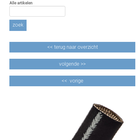
Alle artikelen
zoek
<<
terug naar overzicht
volgende >>
<<
vorige