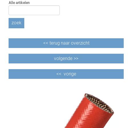
Alle artikelen
zoek
<<
terug naar overzicht
volgende >>
<<
vorige