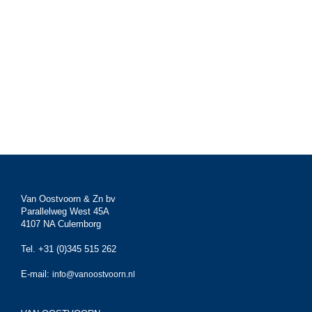
Van Oostvoorn & Zn bv
Parallelweg West 45A
4107 NA Culemborg
Tel. +31 (0)345 515 262
E-mail:
info@vanoostvoorn.nl