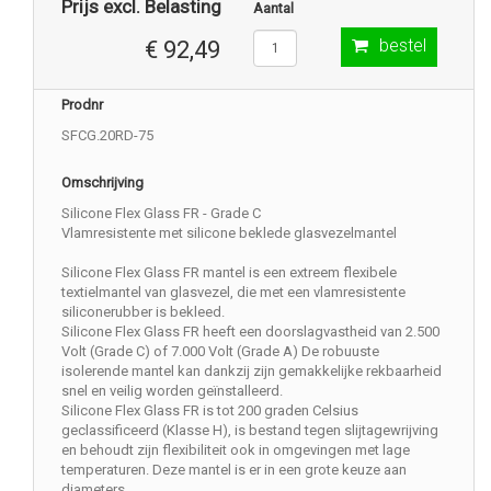
Prijs excl. Belasting
Aantal
bestel
€ 92,49
Prodnr
SFCG.20RD-75
Omschrijving
Silicone Flex Glass FR - Grade C
Vlamresistente met silicone beklede glasvezelmantel
Silicone Flex Glass FR mantel is een extreem flexibele
textielmantel van glasvezel, die met een vlamresistente
siliconerubber is bekleed.
Silicone Flex Glass FR heeft een doorslagvastheid van 2.500
Volt (Grade C) of 7.000 Volt (Grade A) De robuuste
isolerende mantel kan dankzij zijn gemakkelijke rekbaarheid
snel en veilig worden geïnstalleerd.
Silicone Flex Glass FR is tot 200 graden Celsius
geclassificeerd (Klasse H), is bestand tegen slijtagewrijving
en behoudt zijn flexibiliteit ook in omgevingen met lage
temperaturen. Deze mantel is er in een grote keuze aan
diameters.