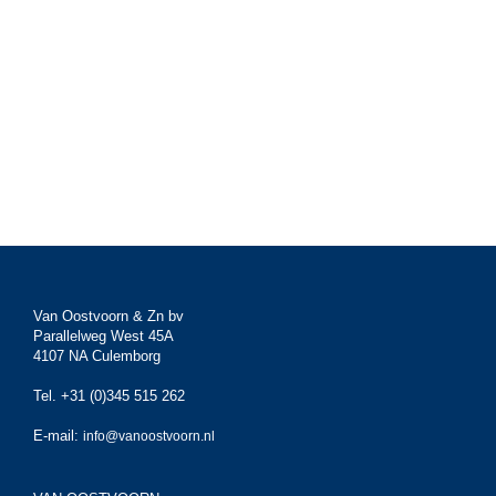
Van Oostvoorn & Zn bv
Parallelweg West 45A
4107 NA Culemborg
Tel. +31 (0)345 515 262
E-mail:
info@vanoostvoorn.nl