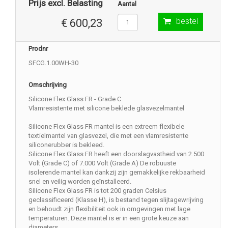
Prijs excl. Belasting
Aantal
bestel
€ 600,23
Prodnr
SFCG.1.00WH-30
Omschrijving
Silicone Flex Glass FR - Grade C
Vlamresistente met silicone beklede glasvezelmantel
Silicone Flex Glass FR mantel is een extreem flexibele
textielmantel van glasvezel, die met een vlamresistente
siliconerubber is bekleed.
Silicone Flex Glass FR heeft een doorslagvastheid van 2.500
Volt (Grade C) of 7.000 Volt (Grade A) De robuuste
isolerende mantel kan dankzij zijn gemakkelijke rekbaarheid
snel en veilig worden geïnstalleerd.
Silicone Flex Glass FR is tot 200 graden Celsius
geclassificeerd (Klasse H), is bestand tegen slijtagewrijving
en behoudt zijn flexibiliteit ook in omgevingen met lage
temperaturen. Deze mantel is er in een grote keuze aan
diameters.