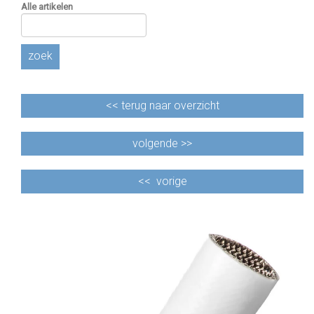
Alle artikelen
zoek
<<
terug naar overzicht
volgende >>
<<
vorige