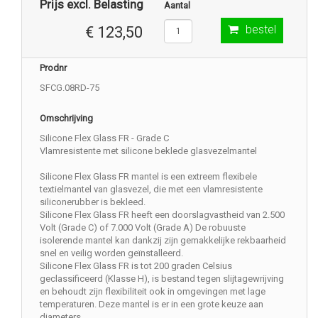
Prijs excl. Belasting
Aantal
bestel
€ 123,50
Prodnr
SFCG.08RD-75
Omschrijving
Silicone Flex Glass FR - Grade C
Vlamresistente met silicone beklede glasvezelmantel
Silicone Flex Glass FR mantel is een extreem flexibele
textielmantel van glasvezel, die met een vlamresistente
siliconerubber is bekleed.
Silicone Flex Glass FR heeft een doorslagvastheid van 2.500
Volt (Grade C) of 7.000 Volt (Grade A) De robuuste
isolerende mantel kan dankzij zijn gemakkelijke rekbaarheid
snel en veilig worden geïnstalleerd.
Silicone Flex Glass FR is tot 200 graden Celsius
geclassificeerd (Klasse H), is bestand tegen slijtagewrijving
en behoudt zijn flexibiliteit ook in omgevingen met lage
temperaturen. Deze mantel is er in een grote keuze aan
diameters.