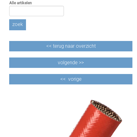
Alle artikelen
zoek
<<
terug naar overzicht
volgende >>
<<
vorige