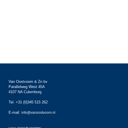
Van Oostvoorn & Zn bv
Parallelweg West 45A
4107 NA Culemborg
Tel. +31 (0)345 515 262
E-mail:
info@vanoostvoorn.nl