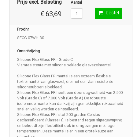
Prijs excl. Belasting
Aantal
bestel
€ 63,69
Prodnr
SFCG.07WH-30
Omschrijving
Silicone Flex Glass FR - Grade C
Vlamresistente met silicone beklede glasvezelmantel
Silicone Flex Glass FR mantel is een extreem flexibele
textielmantel van glasvezel, die met een vlamresistente
siliconerubber is bekleed.
Silicone Flex Glass FR heeft een doorslagvastheid van 2.500
Volt (Grade C) of 7.000 Volt (Grade A) De robuuste
isolerende mantel kan dankzij zijn gemakkelijke rekbaarheid
snel en veilig worden geïnstalleerd.
Silicone Flex Glass FR is tot 200 graden Celsius
geclassificeerd (Klasse H), is bestand tegen slijtagewrijving
en behoudt zijn flexibiliteit ook in omgevingen met lage
temperaturen. Deze mantel is er in een grote keuze aan
diameters.