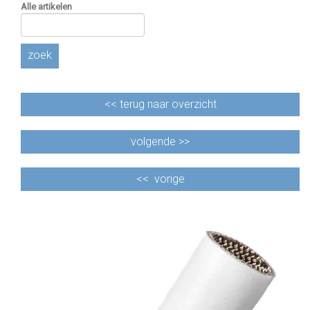
Alle artikelen
zoek
<<
terug naar overzicht
volgende >>
<<
vorige