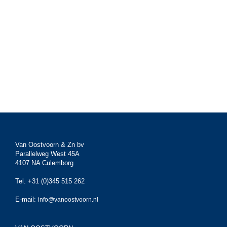
Van Oostvoorn & Zn bv
Parallelweg West 45A
4107 NA Culemborg
Tel. +31 (0)345 515 262
E-mail:
info@vanoostvoorn.nl