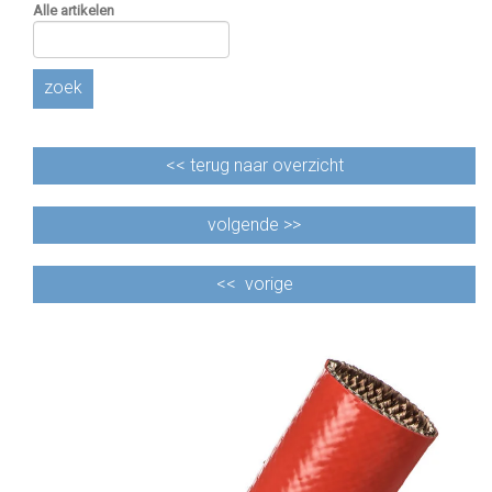
Alle artikelen
zoek
<<
terug naar overzicht
volgende >>
<<
vorige