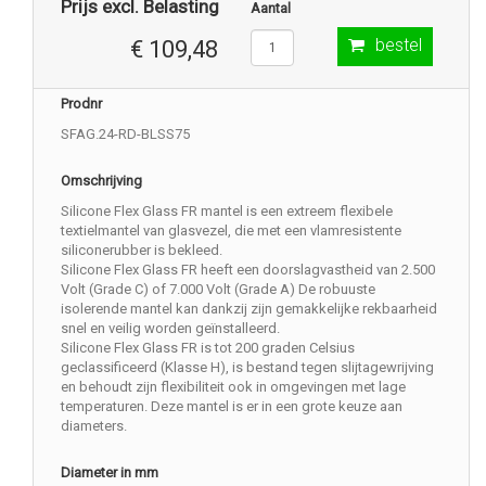
Prijs excl. Belasting
Aantal
bestel
€ 109,48
Prodnr
SFAG.24-RD-BLSS75
Omschrijving
Silicone Flex Glass FR mantel is een extreem flexibele
textielmantel van glasvezel, die met een vlamresistente
siliconerubber is bekleed.
Silicone Flex Glass FR heeft een doorslagvastheid van 2.500
Volt (Grade C) of 7.000 Volt (Grade A) De robuuste
isolerende mantel kan dankzij zijn gemakkelijke rekbaarheid
snel en veilig worden geïnstalleerd.
Silicone Flex Glass FR is tot 200 graden Celsius
geclassificeerd (Klasse H), is bestand tegen slijtagewrijving
en behoudt zijn flexibiliteit ook in omgevingen met lage
temperaturen. Deze mantel is er in een grote keuze aan
diameters.
Diameter in mm