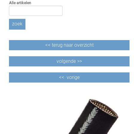
Alle artikelen
zoek
<<
terug naar overzicht
volgende >>
<<
vorige