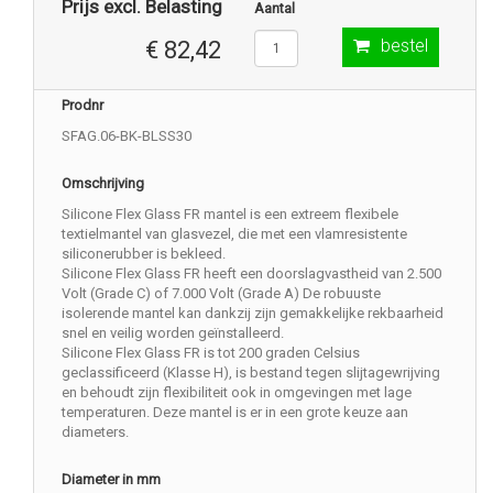
Prijs excl. Belasting
Aantal
bestel
€ 82,42
Prodnr
SFAG.06-BK-BLSS30
Omschrijving
Silicone Flex Glass FR mantel is een extreem flexibele
textielmantel van glasvezel, die met een vlamresistente
siliconerubber is bekleed.
Silicone Flex Glass FR heeft een doorslagvastheid van 2.500
Volt (Grade C) of 7.000 Volt (Grade A) De robuuste
isolerende mantel kan dankzij zijn gemakkelijke rekbaarheid
snel en veilig worden geïnstalleerd.
Silicone Flex Glass FR is tot 200 graden Celsius
geclassificeerd (Klasse H), is bestand tegen slijtagewrijving
en behoudt zijn flexibiliteit ook in omgevingen met lage
temperaturen. Deze mantel is er in een grote keuze aan
diameters.
Diameter in mm