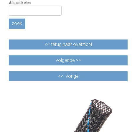
Alle artikelen
zoek
<<
terug naar overzicht
volgende >>
<<
vorige