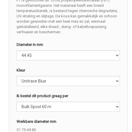
PT is gevlochten uit 10 mil polyethyleentereftalaat (PET)
monofilamentgarens. Het materiaal heeft een breed
temperatuurbereik, is bestand tegen chemische degradatie,
UV-straling en slijtage. De kous kan gemakkelijk en schoon
worden gesneden met een heet mes en zal, eenmaal
geïnstalleerd, elke draad-, slang- of kabeltoepassing
verfraaien en beschermen.
Diameter in mm
Kleur
Ik bestel dit product graag per
Werkbare diameter mm
31.75-69.85