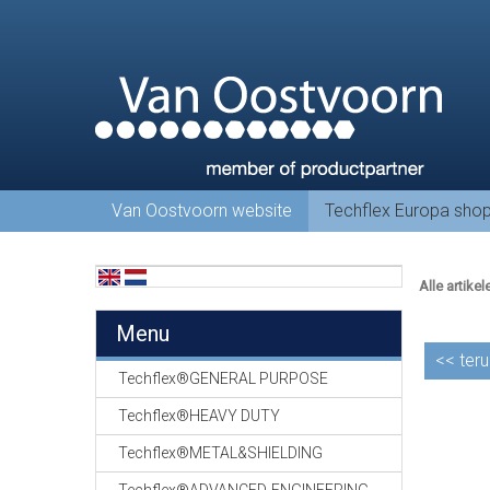
Van Oostvoorn website
Techflex Europa sho
Alle artikel
Menu
<<
teru
Techflex®GENERAL PURPOSE
Techflex®HEAVY DUTY
Techflex®METAL&SHIELDING