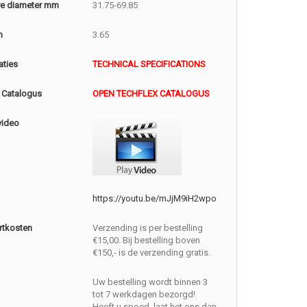
e diameter mm
31.75-69.85
m
3.65
aties
TECHNICAL SPECIFICATIONS
 Catalogus
OPEN TECHFLEX CATALOGUS
video
https://youtu.be/mJjM9iH2wpo
rtkosten
Verzending is per bestelling
€15,00. Bij bestelling boven
€150,- is de verzending gratis.
Uw bestelling wordt binnen 3
tot 7 werkdagen bezorgd!
Heeft u spoed, laat het ons dan