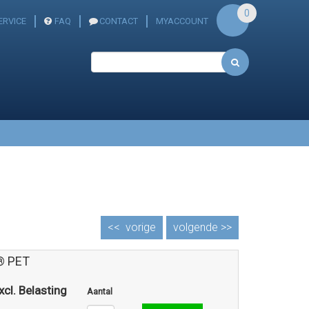
0
ERVICE
FAQ
CONTACT
MYACCOUNT
<<
vorige
volgende >>
® PET
xcl. Belasting
Aantal