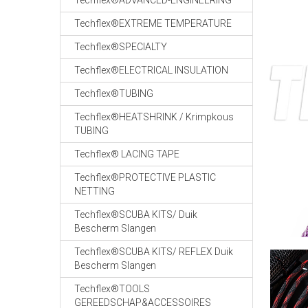
Techflex®ADVANCED-ENGINEERING
Techflex®EXTREME TEMPERATURE
Techflex®SPECIALTY
Techflex®ELECTRICAL INSULATION
Techflex®TUBING
Techflex®HEATSHRINK / Krimpkous
TUBING
Techflex® LACING TAPE
Techflex®PROTECTIVE PLASTIC
NETTING
Techflex®SCUBA KITS/ Duik
Bescherm Slangen
Techflex®SCUBA KITS/ REFLEX Duik
Bescherm Slangen
Techflex®TOOLS
GEREEDSCHAP&ACCESSOIRES