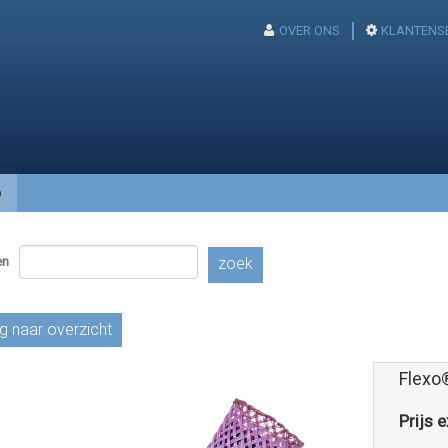
OVER ONS
KLANTENS
p
en
zoek
g naar overzicht
Flexo
Prijs e