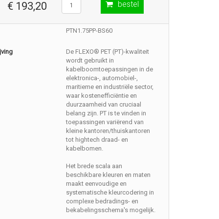
bestel
€ 193,20
PTN1.75PP-BS60
jving
De FLEXO® PET (PT)-kwaliteit
wordt gebruikt in
kabelboomtoepassingen in de
elektronica-, automobiel-,
maritieme en industriële sector,
waar kostenefficiëntie en
duurzaamheid van cruciaal
belang zijn. PT is te vinden in
toepassingen variërend van
kleine kantoren/thuiskantoren
tot hightech draad- en
kabelbomen.
Het brede scala aan
beschikbare kleuren en maten
maakt eenvoudige en
systematische kleurcodering in
complexe bedradings- en
bekabelingsschema's mogelijk.