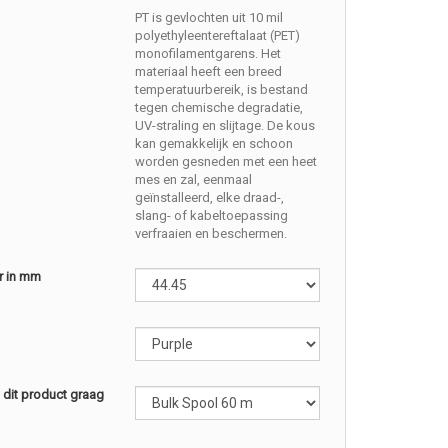
PT is gevlochten uit 10 mil
polyethyleentereftalaat (PET)
monofilamentgarens. Het
materiaal heeft een breed
temperatuurbereik, is bestand
tegen chemische degradatie,
UV-straling en slijtage. De kous
kan gemakkelijk en schoon
worden gesneden met een heet
mes en zal, eenmaal
geïnstalleerd, elke draad-,
slang- of kabeltoepassing
verfraaien en beschermen.
r in mm
l dit product graag