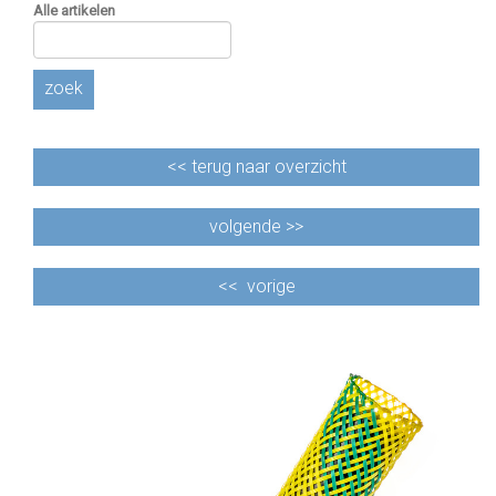
Alle artikelen
zoek
<<
terug naar overzicht
volgende >>
<<
vorige