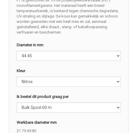
PT is gevlochten uit 10 mil polyethyleentereftalaat (PET)
monofilamentgarens. Het materiaal heeft een breed
temperatuurbereik, is bestand tegen chemische degradatie,
UV-straling en slijtage. De kous kan gemakkelijk en schoon
worden gesneden met een heet mes en zal, eenmaal
geïnstalleerd, elke draad-, slang- of kabeltoepassing
verfraaien en beschermen.
Diameter in mm
Kleur
Ik bestel dit product graag per
Werkbare diameter mm
31.75-69.85