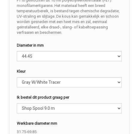
PT is gevlochten uit 10 mil polyethyleentereftalaat (PET)
monofilamentgarens. Het materiaal heeft een breed
temperatuurbereik, is bestand tegen chemische degradatie,
UV-straling en slijtage. De kous kan gemakkelijk en schoon
worden gesneden met een heet mes en zal, eenmaal
geïnstalleerd, elke draad-, slang- of kabeltoepassing
verfraaien en beschermen.
Diameter in mm
Kleur
Ik bestel dit product graag per
Werkbare diameter mm
31.75-69.85