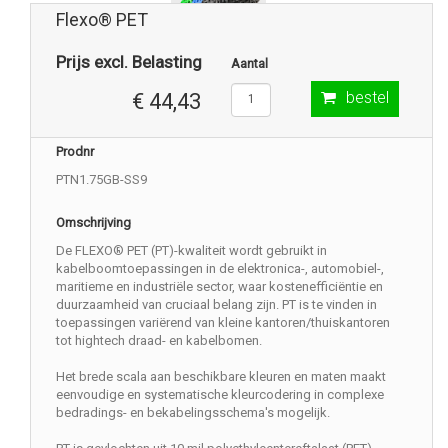
Flexo® PET
Prijs excl. Belasting
Aantal
bestel
€ 44,43
Prodnr
PTN1.75GB-SS9
Omschrijving
De FLEXO® PET (PT)-kwaliteit wordt gebruikt in
kabelboomtoepassingen in de elektronica-, automobiel-,
maritieme en industriële sector, waar kostenefficiëntie en
duurzaamheid van cruciaal belang zijn. PT is te vinden in
toepassingen variërend van kleine kantoren/thuiskantoren
tot hightech draad- en kabelbomen.
Het brede scala aan beschikbare kleuren en maten maakt
eenvoudige en systematische kleurcodering in complexe
bedradings- en bekabelingsschema's mogelijk.