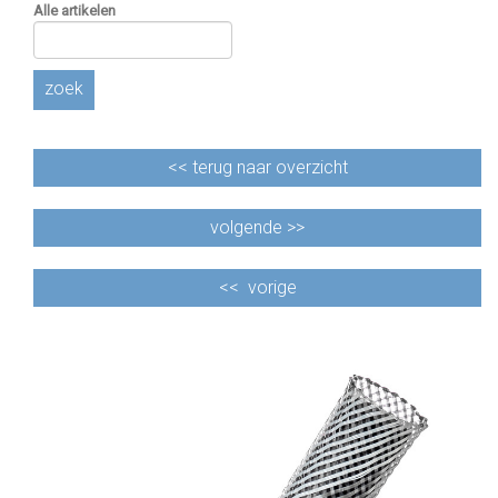
Alle artikelen
zoek
<<
terug naar overzicht
volgende >>
<<
vorige