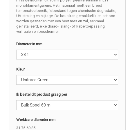
PT is gevlochten uit 10 mil polyethyleentereftalaat (PET)
monofilamentgarens. Het materiaal heeft een breed
temperatuurbereik, is bestand tegen chemische degradatie,
UV-straling en slijtage. De kous kan gemakkelijk en schoon
worden gesneden met een heet mes en zal, eenmaal
geïnstalleerd, elke draad-, slang- of kabeltoepassing
verfraaien en beschermen.
Diameter in mm
Kleur
Ik bestel dit product graag per
Werkbare diameter mm
31.75-69.85