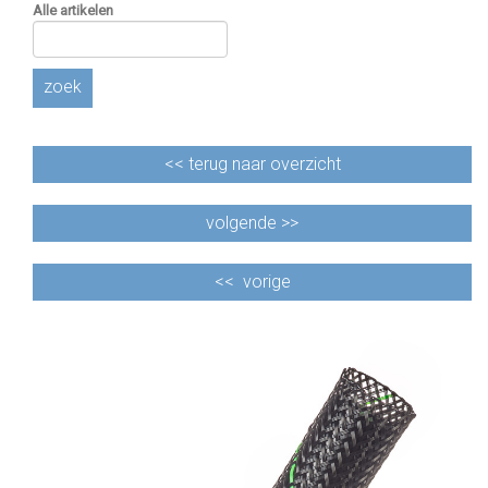
Alle artikelen
zoek
<<
terug naar overzicht
volgende >>
<<
vorige