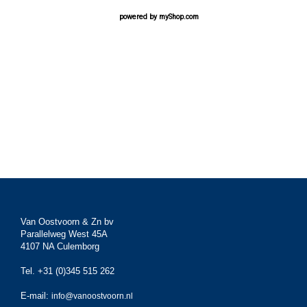
powered by
myShop.com
Van Oostvoorn & Zn bv
Parallelweg West 45A
4107 NA Culemborg
Tel. +31 (0)345 515 262
E-mail:
info@vanoostvoorn.nl