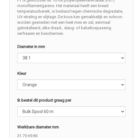
PT is gevlochten uit 10 mil polyethyleentereftalaat (PET)
monofilamentgarens. Het materiaal heeft een breed
temperatuurbereik, is bestand tegen chemische degradatie,
UV-straling en slijtage. De kous kan gemakkelijk en schoon
worden gesneden met een heet mes en zal, eenmaal
geïnstalleerd, elke draad-, slang- of kabeltoepassing
verfraaien en beschermen.
Diameter in mm
Kleur
Ik bestel dit product graag per
Werkbare diameter mm
31.75-69.85