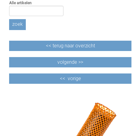
Alle artikelen
zoek
<<
terug naar overzicht
volgende >>
<<
vorige