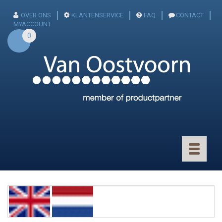
OVER ONS
KLANTENSERVICE
FAQ
CONTACT
MYACCOUNT
0
Toggle
navigatio