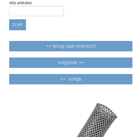
Alle artikelen
zoek
<<
terug naar overzicht
volgende >>
<<
vorige