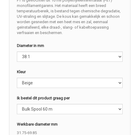
PT is gevlochten uit 10 mil polyethyleentereftalaat (PET)
monofilamentgarens. Het materiaal heeft een breed
temperatuurbereik, is bestand tegen chemische degradatie,
UV-straling en slijtage. De kous kan gemakkelijk en schoon
worden gesneden met een heet mes en zal, eenmaal
geïnstalleerd, elke draad-, slang- of kabeltoepassing
verfraaien en beschermen.
Diameter in mm
Kleur
Ik bestel dit product graag per
Werkbare diameter mm
31.75-69.85