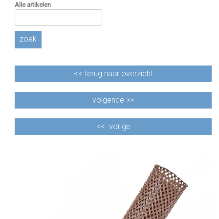
Alle artikelen
zoek
<<
terug naar overzicht
volgende >>
<<
vorige