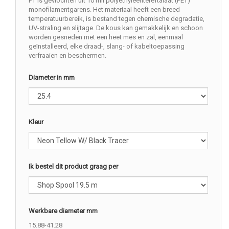
PT is gevlochten uit 10 mil polyethyleentereftalaat (PET)
monofilamentgarens. Het materiaal heeft een breed
temperatuurbereik, is bestand tegen chemische degradatie,
UV-straling en slijtage. De kous kan gemakkelijk en schoon
worden gesneden met een heet mes en zal, eenmaal
geïnstalleerd, elke draad-, slang- of kabeltoepassing
verfraaien en beschermen.
Diameter in mm
Kleur
Ik bestel dit product graag per
Werkbare diameter mm
15.88-41.28