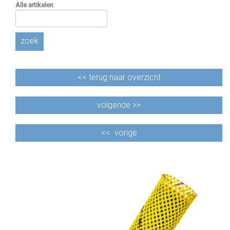
Alle artikelen
zoek
<<
terug naar overzicht
volgende >>
<<
vorige