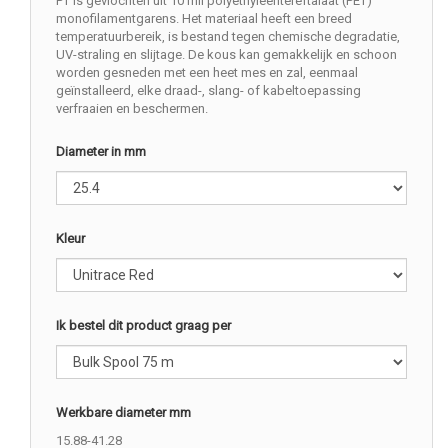
PT is gevlochten uit 10 mil polyethyleentereftalaat (PET)
monofilamentgarens. Het materiaal heeft een breed
temperatuurbereik, is bestand tegen chemische degradatie,
UV-straling en slijtage. De kous kan gemakkelijk en schoon
worden gesneden met een heet mes en zal, eenmaal
geïnstalleerd, elke draad-, slang- of kabeltoepassing
verfraaien en beschermen.
Diameter in mm
Kleur
Ik bestel dit product graag per
Werkbare diameter mm
15.88-41.28