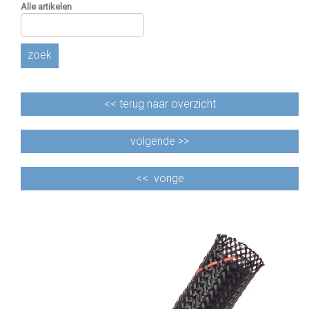
Alle artikelen
zoek
<<
terug naar overzicht
volgende >>
<<
vorige