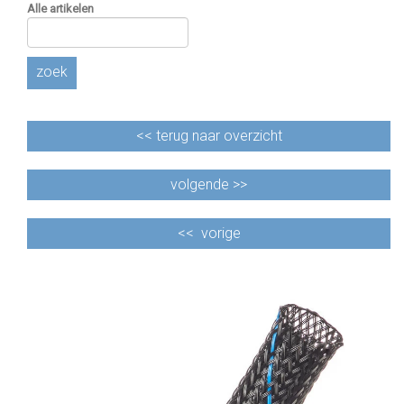
Alle artikelen
zoek
<<
terug naar overzicht
volgende >>
<<
vorige