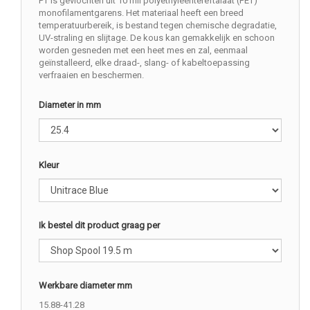
PT is gevlochten uit 10 mil polyethyleentereftalaat (PET)
monofilamentgarens. Het materiaal heeft een breed
temperatuurbereik, is bestand tegen chemische degradatie,
UV-straling en slijtage. De kous kan gemakkelijk en schoon
worden gesneden met een heet mes en zal, eenmaal
geïnstalleerd, elke draad-, slang- of kabeltoepassing
verfraaien en beschermen.
Diameter in mm
Kleur
Ik bestel dit product graag per
Werkbare diameter mm
15.88-41.28