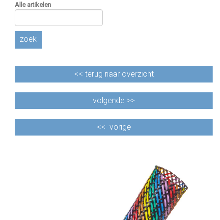
Alle artikelen
zoek
<<
terug naar overzicht
volgende >>
<<
vorige