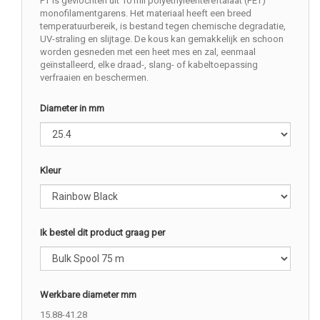
PT is gevlochten uit 10 mil polyethyleentereftalaat (PET)
monofilamentgarens. Het materiaal heeft een breed
temperatuurbereik, is bestand tegen chemische degradatie,
UV-straling en slijtage. De kous kan gemakkelijk en schoon
worden gesneden met een heet mes en zal, eenmaal
geïnstalleerd, elke draad-, slang- of kabeltoepassing
verfraaien en beschermen.
Diameter in mm
Kleur
Ik bestel dit product graag per
Werkbare diameter mm
15.88-41.28