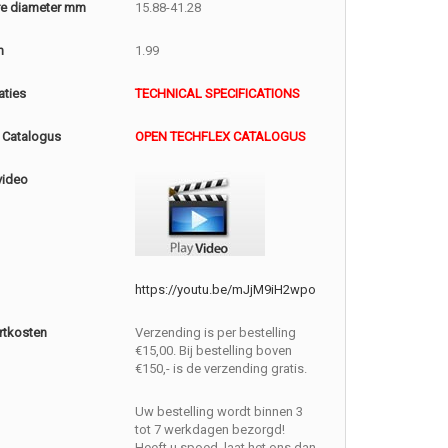
e diameter mm
15.88-41.28
m
1.99
aties
TECHNICAL SPECIFICATIONS
 Catalogus
OPEN TECHFLEX CATALOGUS
video
https://youtu.be/mJjM9iH2wpo
rtkosten
Verzending is per bestelling
€15,00. Bij bestelling boven
€150,- is de verzending gratis.
Uw bestelling wordt binnen 3
tot 7 werkdagen bezorgd!
Heeft u spoed, laat het ons dan