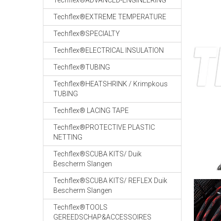
Techflex®ADVANCED-ENGINEERING
Techflex®EXTREME TEMPERATURE
Techflex®SPECIALTY
Techflex®ELECTRICAL INSULATION
Techflex®TUBING
Techflex®HEATSHRINK / Krimpkous
TUBING
Techflex® LACING TAPE
Techflex®PROTECTIVE PLASTIC
NETTING
Techflex®SCUBA KITS/ Duik
Bescherm Slangen
Techflex®SCUBA KITS/ REFLEX Duik
Bescherm Slangen
Techflex®TOOLS
GEREEDSCHAP&ACCESSOIRES