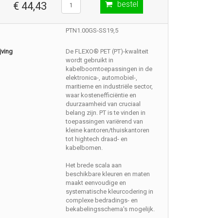
bestel
€ 44,43
PTN1.00GS-SS19,5
jving
De FLEXO® PET (PT)-kwaliteit
wordt gebruikt in
kabelboomtoepassingen in de
elektronica-, automobiel-,
maritieme en industriële sector,
waar kostenefficiëntie en
duurzaamheid van cruciaal
belang zijn. PT is te vinden in
toepassingen variërend van
kleine kantoren/thuiskantoren
tot hightech draad- en
kabelbomen.
Het brede scala aan
beschikbare kleuren en maten
maakt eenvoudige en
systematische kleurcodering in
complexe bedradings- en
bekabelingsschema's mogelijk.