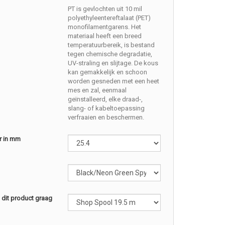
PT is gevlochten uit 10 mil
polyethyleentereftalaat (PET)
monofilamentgarens. Het
materiaal heeft een breed
temperatuurbereik, is bestand
tegen chemische degradatie,
UV-straling en slijtage. De kous
kan gemakkelijk en schoon
worden gesneden met een heet
mes en zal, eenmaal
geïnstalleerd, elke draad-,
slang- of kabeltoepassing
verfraaien en beschermen.
r in mm
l dit product graag