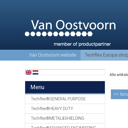
Van Oostvoorn website
Techflex Europa sho
Alle artikel
Menu
<<
teru
Techflex®GENERAL PURPOSE
Techflex®HEAVY DUTY
Techflex®METAL&SHIELDING