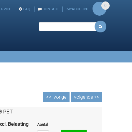
0
ERVICE
FAQ
CONTACT
MYACCOUNT
<<
vorige
volgende >>
® PET
xcl. Belasting
Aantal