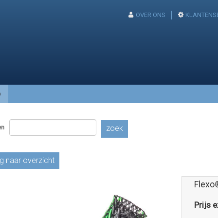
OVER ONS
KLANTENS
p
en
zoek
g naar overzicht
Flexo
Prijs e