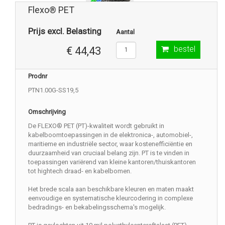
Flexo® PET
Prijs excl. Belasting
Aantal
bestel
€ 44,43
Prodnr
PTN1.00G-SS19,5
Omschrijving
De FLEXO® PET (PT)-kwaliteit wordt gebruikt in
kabelboomtoepassingen in de elektronica-, automobiel-,
maritieme en industriële sector, waar kostenefficiëntie en
duurzaamheid van cruciaal belang zijn. PT is te vinden in
toepassingen variërend van kleine kantoren/thuiskantoren
tot hightech draad- en kabelbomen.
Het brede scala aan beschikbare kleuren en maten maakt
eenvoudige en systematische kleurcodering in complexe
bedradings- en bekabelingsschema's mogelijk.