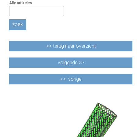
Alle artikelen
zoek
<<
terug naar overzicht
volgende >>
<<
vorige