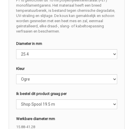
PT is gevlochten uit 10 mil polyethyleentereftalaat (PET)
monofilamentgarens. Het materiaal heeft een breed
temperatuurbereik, is bestand tegen chemische degradatie,
UV-straling en slijtage. De kous kan gemakkelijk en schoon
worden gesneden met een heet mes en zal, eenmaal
geïnstalleerd, elke draad-, slang- of kabeltoepassing
verfraaien en beschermen.
Diameter in mm
Kleur
Ik bestel dit product graag per
Werkbare diameter mm
15.88-41.28