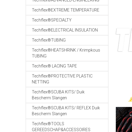
Techflex®ADVANCED-ENGINEERING
Techflex®EXTREME TEMPERATURE
Techflex®SPECIALTY
Techflex®ELECTRICAL INSULATION
Techflex®TUBING
Techflex®HEATSHRINK / Krimpkous
TUBING
Techflex® LACING TAPE
Techflex®PROTECTIVE PLASTIC
NETTING
Techflex®SCUBA KITS/ Duik
Bescherm Slangen
Techflex®SCUBA KITS/ REFLEX Duik
Bescherm Slangen
Techflex®TOOLS
GEREEDSCHAP&ACCESSOIRES