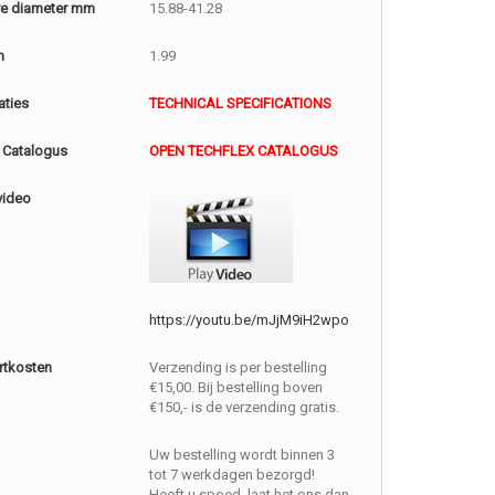
e diameter mm
15.88-41.28
m
1.99
aties
TECHNICAL SPECIFICATIONS
 Catalogus
OPEN TECHFLEX CATALOGUS
video
https://youtu.be/mJjM9iH2wpo
rtkosten
Verzending is per bestelling
€15,00. Bij bestelling boven
€150,- is de verzending gratis.
Uw bestelling wordt binnen 3
tot 7 werkdagen bezorgd!
Heeft u spoed, laat het ons dan