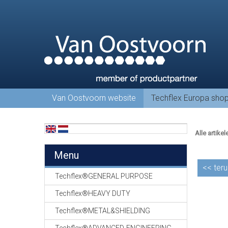
Van Oostvoorn website
Techflex Europa sho
Alle artikel
Menu
<<
teru
Techflex®GENERAL PURPOSE
Techflex®HEAVY DUTY
Techflex®METAL&SHIELDING