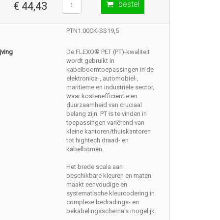
bestel
€ 44,43
PTN1.00CK-SS19,5
jving
De FLEXO® PET (PT)-kwaliteit
wordt gebruikt in
kabelboomtoepassingen in de
elektronica-, automobiel-,
maritieme en industriële sector,
waar kostenefficiëntie en
duurzaamheid van cruciaal
belang zijn. PT is te vinden in
toepassingen variërend van
kleine kantoren/thuiskantoren
tot hightech draad- en
kabelbomen.
Het brede scala aan
beschikbare kleuren en maten
maakt eenvoudige en
systematische kleurcodering in
complexe bedradings- en
bekabelingsschema's mogelijk.