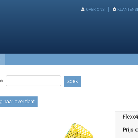
OVER ONS
KLANTENS
p
en
zoek
g naar overzicht
Flexo
Prijs e