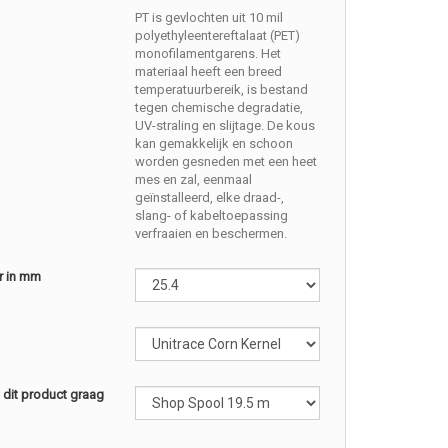
PT is gevlochten uit 10 mil
polyethyleentereftalaat (PET)
monofilamentgarens. Het
materiaal heeft een breed
temperatuurbereik, is bestand
tegen chemische degradatie,
UV-straling en slijtage. De kous
kan gemakkelijk en schoon
worden gesneden met een heet
mes en zal, eenmaal
geïnstalleerd, elke draad-,
slang- of kabeltoepassing
verfraaien en beschermen.
r in mm
l dit product graag